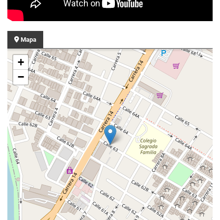
Mapa
+
−