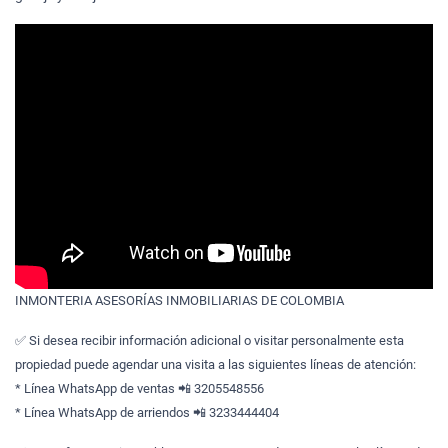
INMONTERIA ASESORÍAS INMOBILIARIAS DE COLOMBIA
✅ Si desea recibir información adicional o visitar personalmente esta
propiedad puede agendar una visita a las siguientes líneas de atención:
* Línea WhatsApp de ventas 📲 3205548556
* Línea WhatsApp de arriendos 📲 3233444404