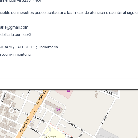
arriendos 📲 323344404
ueble con nosotros puede contactar a las líneas de atención o escribir al siguie
liaria@gmail.com
biliaria.com.co 🌐
TAGRAM y FACEBOOK @inmonteria
am.com/inmonteria