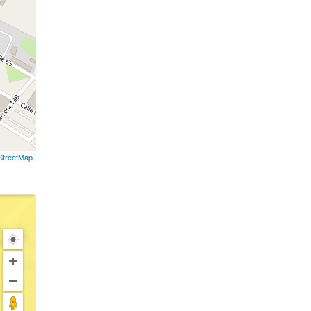
treetMap