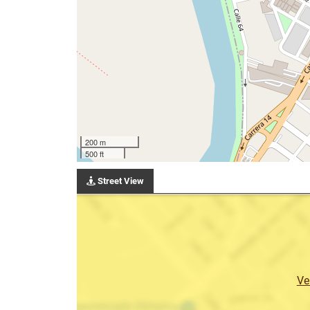
200 m
500 ft
Street View
Ve