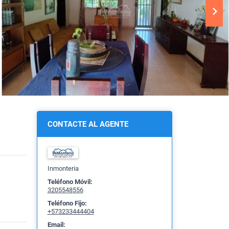
CONTACTE AL AGENTE
Inmonteria
Teléfono Móvil:
3205548556
Teléfono Fijo:
+573233444404
Email: