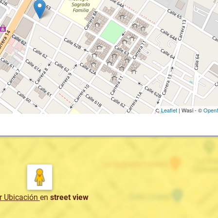
Leaflet
| Wasi - ©
OpenS
r Ubicación
en
street view