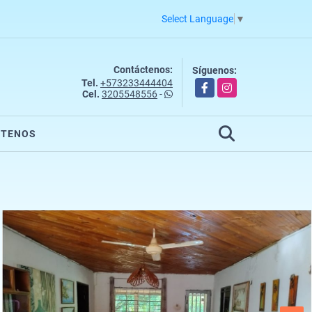
Select Language
▼
Contáctenos:
Síguenos:
Tel.
+573233444404
Facebook
Instagram
Cel.
3205548556
-
CTENOS