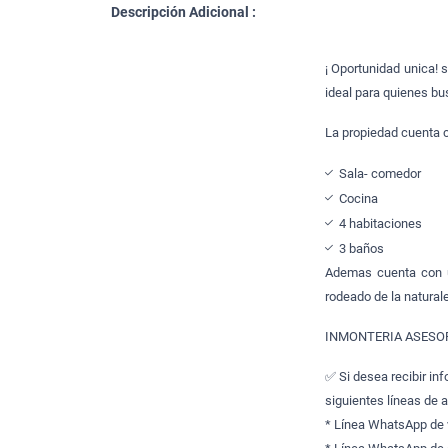
Descripción Adicional :
¡ Oportunidad unica!
ideal para quienes bu
La propiedad cuenta c
Sala- comedor
Cocina
4 habitaciones
3 baños
Ademas cuenta con un
rodeado de la natural
INMONTERIA ASESOR
✅ Si desea recibir in
siguientes líneas de 
* Línea WhatsApp de