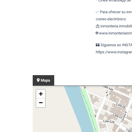
* Línea WhatsApp de 
✅ Para ofrecer su inm
correo electrónico
📩 inmonteria.inmobi
🌐 www.inmonteriainmo
🏰 Síguenos en INS
https://www.instagr
Mapa
+
−