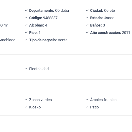
Departamento:
Córdoba
Ciudad:
Cereté
Código:
9488837
Estado:
Usado
0 m²
Alcobas:
4
Baños:
3
Piso:
1
Año construcción:
2011
moblado
Tipo de negocio:
Venta
Electricidad
Zonas verdes
Árboles frutales
Kiosko
Patio