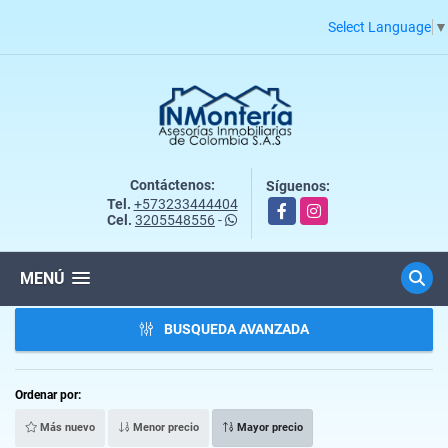
Select Language
▼
Contáctenos:
Síguenos:
Tel.
+573233444404
Facebook
Instagram
Cel.
3205548556
-
MENÚ
BUSQUEDA AVANZADA
Ordenar por:
Más nuevo
Menor precio
Mayor precio