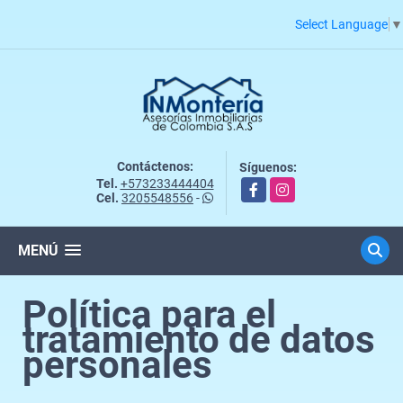
Select Language
▼
Contáctenos:
Síguenos:
Tel.
+573233444404
Facebook
Instagram
Cel.
3205548556
-
MENÚ
Política para el
tratamiento de datos
personales