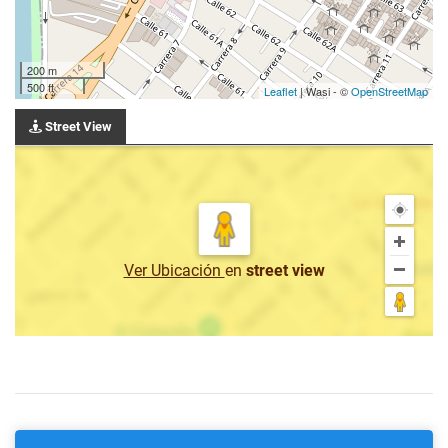
200 m
500 ft
Leaflet
| Wasi - ©
OpenStreetMap
Street View
Ver Ubicación
en
street view