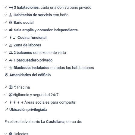
🛏️
3 habitaciones
, cada una con su baño privado
🧹
Habitación de servicio
con baño
🚻
Baño social
🛋️
Sala amplia
y
comedor independiente
👩‍🍳
Cocina funcional
🧺
Zona de labores
🌅
2 balcones
con excelente vista
🚗
1 parqueadero privado
🪟
Blackouts instalados
en todas las habitaciones
🌟
Amenidades del edificio
🏖️👙Piscina
📹Vigilancia y seguridad 24/7
👨‍👩‍👧‍👦Áreas sociales para compartir
📍
Ubicación privilegiada
En el exclusivo barrio
La Castellana
, cerca de:
🏫 Colegios