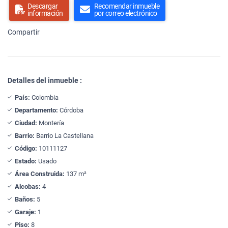
Descargar
Recomendar inmueble
información
por correo electrónico
Compartir
Detalles del inmueble :
País:
Colombia
Departamento:
Córdoba
Ciudad:
Montería
Barrio:
Barrio La Castellana
Código:
10111127
Estado:
Usado
Área Construida:
137 m²
Alcobas:
4
Baños:
5
Garaje:
1
Piso:
8