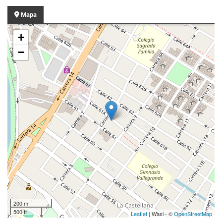
Mapa
+
−
200 m
500 ft
Leaflet
| Wasi - ©
OpenStreetMap