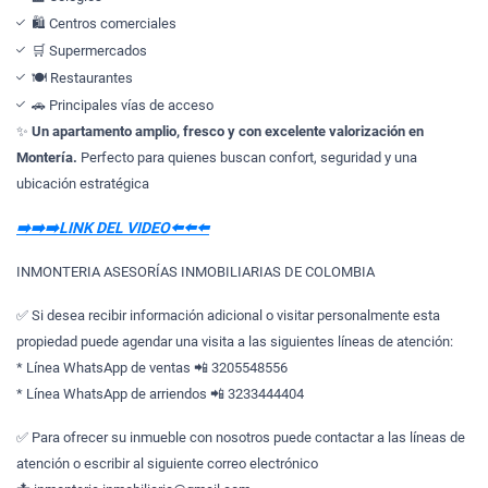
🛍️ Centros comerciales
🛒 Supermercados
🍽️ Restaurantes
🚗 Principales vías de acceso
✨
Un apartamento amplio, fresco y con excelente valorización en
Montería.
Perfecto para quienes buscan confort, seguridad y una
ubicación estratégica
➡️➡️➡️LINK DEL VIDEO⬅️⬅️⬅️
INMONTERIA ASESORÍAS INMOBILIARIAS DE COLOMBIA
✅ Si desea recibir información adicional o visitar personalmente esta
propiedad puede agendar una visita a las siguientes líneas de atención:
* Línea WhatsApp de ventas 📲 3205548556
* Línea WhatsApp de arriendos 📲 3233444404
✅ Para ofrecer su inmueble con nosotros puede contactar a las líneas de
atención o escribir al siguiente correo electrónico