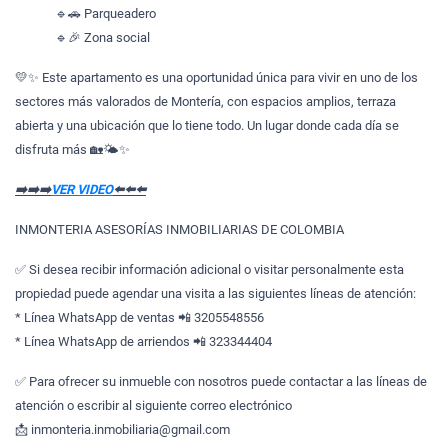
🔹🚗 Parqueadero
🔹🎉 Zona social
💛✨ Este apartamento es una oportunidad única para vivir en uno de los
sectores más valorados de Montería, con espacios amplios, terraza
abierta y una ubicación que lo tiene todo. Un lugar donde cada día se
disfruta más 🏡🌤️✨
➡️➡️➡️
VER VIDEO
⬅️⬅️⬅️
INMONTERIA ASESORÍAS INMOBILIARIAS DE COLOMBIA
✅ Si desea recibir información adicional o visitar personalmente esta
propiedad puede agendar una visita a las siguientes líneas de atención:
* Línea WhatsApp de ventas 📲 3205548556
* Línea WhatsApp de arriendos 📲 323344404
✅ Para ofrecer su inmueble con nosotros puede contactar a las líneas de
atención o escribir al siguiente correo electrónico
📩 inmonteria.inmobiliaria@gmail.com