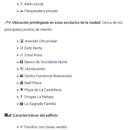
🔹🚿 Baño social
🔹🚗 Parqueadero privado
📍✨ Ubicación privilegiada en zona exclusiva de la ciudad:
Cerca de los
principales puntos de interés:
🔹🛣️ Avenida Circunvalar
🔹🛒 Éxito Norte
🔹🎉 Zona Rosa
🔹🏦 Banco de Occidente Norte
🔹🏗️ Homecenter
🔹🛍️ Centro Comercial Buenavista
🔹🏬 Mall Place
🔹🌳 Plaza de La Castellana
🔹💊 Drogas La Rebaja
🔹🏫 La Sagrada Familia
🏢🌿 Características del edificio
🔹🌱 Pasillos con zonas verdes