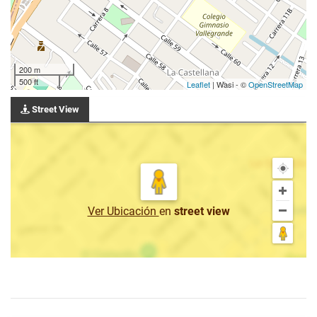
200 m
500 ft
Leaflet
| Wasi - ©
OpenStreetMap
Street View
Ver Ubicación
en
street view