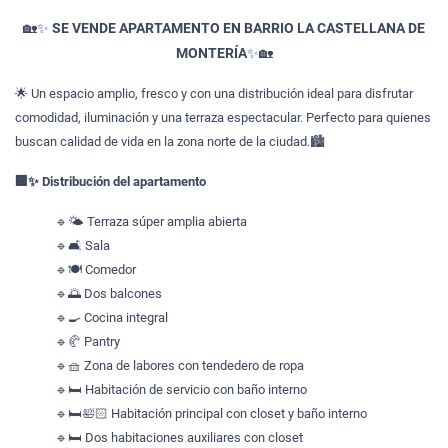
🏡✨
SE VENDE APARTAMENTO EN BARRIO LA CASTELLANA DE
MONTERÍA
✨🏡
🌟 Un espacio amplio, fresco y con una distribución ideal para disfrutar
comodidad, iluminación y una terraza espectacular. Perfecto para quienes
buscan calidad de vida en la zona norte de la ciudad.🏙️
🏢✨ Distribución del apartamento
🔹🌤️ Terraza súper amplia abierta
🔹🛋️ Sala
🔹🍽️ Comedor
🔹🌅 Dos balcones
🔹🍳 Cocina integral
🔹🥐 Pantry
🔹🧺 Zona de labores con tendedero de ropa
🔹🛏️ Habitación de servicio con baño interno
🔹🛏️🛀🏻 Habitación principal con closet y baño interno
🔹🛏️ Dos habitaciones auxiliares con closet