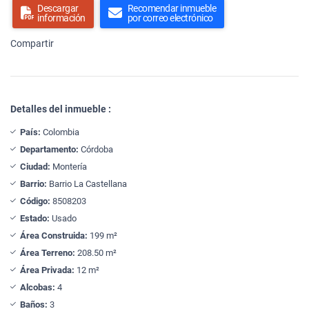
Descargar
Recomendar inmueble
información
por correo electrónico
Compartir
Detalles del inmueble :
País:
Colombia
Departamento:
Córdoba
Ciudad:
Montería
Barrio:
Barrio La Castellana
Código:
8508203
Estado:
Usado
Área Construida:
199 m²
Área Terreno:
208.50 m²
Área Privada:
12 m²
Alcobas:
4
Baños:
3