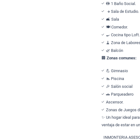
🚻 1 Baño Social.
🔹Sala de Estudio.
🛋️ Sala
🍽️ Comedor.
🍳 Cocina tipo Loft.
🧹 Zona de Labores
🌿 Balcón
🏢
Zonas comunes:
💪 Gimnasio
🏊 Piscina
🎉 Salón social
🚗 Parqueadero
Ascensor.
Zonas de Juegos d
✨ Un hogar ideal para 
ventaja de estar en u
INMONTERIA ASESO