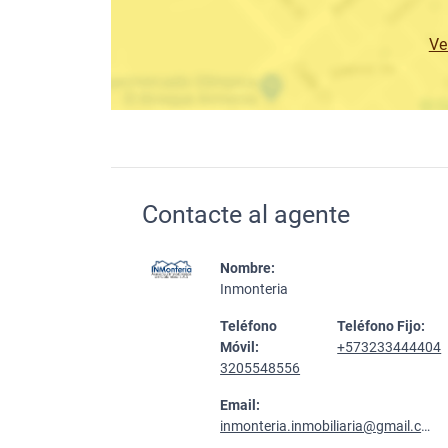
Ve
Contacte al agente
Nombre:
Inmonteria
Teléfono
Teléfono Fijo:
Móvil:
+573233444404
3205548556
Email:
inmonteria.inmobiliaria@gmail.com