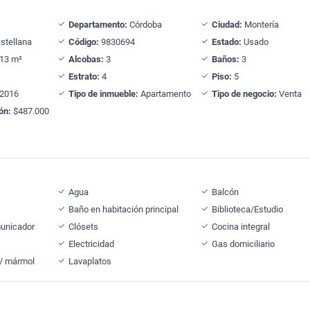
Departamento:
Córdoba
Ciudad:
Montería
stellana
Código:
9830694
Estado:
Usado
13 m²
Alcobas:
3
Baños:
3
Estrato:
4
Piso:
5
2016
Tipo de inmueble:
Apartamento
Tipo de negocio:
Venta
ón:
$487.000
Agua
Balcón
Baño en habitación principal
Biblioteca/Estudio
municador
Clósets
Cocina integral
Electricidad
Gas domiciliario
 / mármol
Lavaplatos