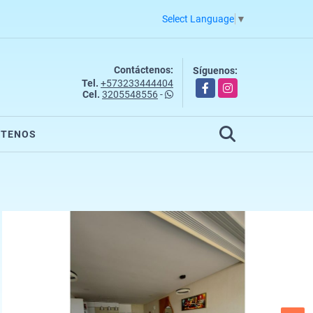
Select Language
▼
Contáctenos:
Síguenos:
Tel.
+573233444404
Facebook
Instagram
Cel.
3205548556
-
CTENOS