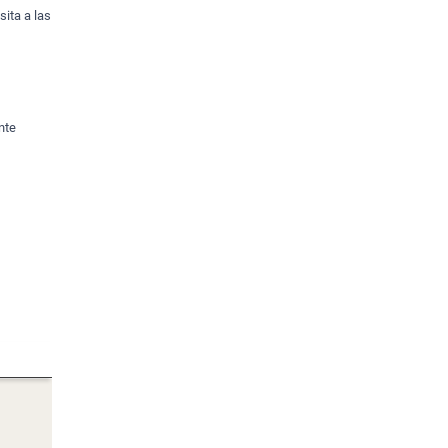
sita a las
nte