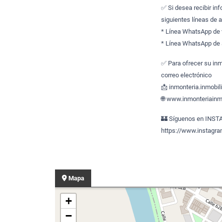
✅ Si desea recibir in
siguientes líneas de 
* Línea WhatsApp de
* Línea WhatsApp de 
✅ Para ofrecer su inm
correo electrónico
📩 inmonteria.inmobi
🌐 www.inmonteriainmo
🏰 Síguenos en INS
https://www.instagr
Mapa
+
−