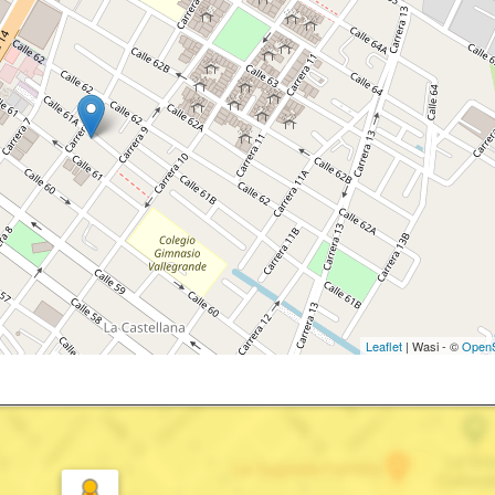
Leaflet
| Wasi - ©
OpenS