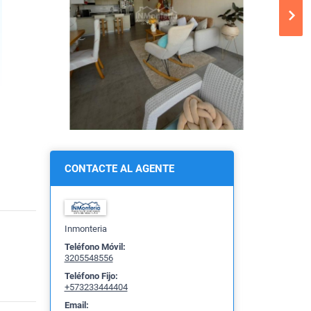
CONTACTE AL AGENTE
Inmonteria
Teléfono Móvil:
3205548556
Teléfono Fijo:
+573233444404
Email: