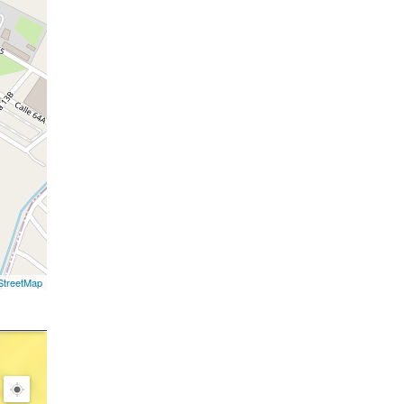
treetMap