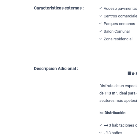
Características externas :
Acceso pavimenta
Centros comercial
Parques cercanos
Salón Comunal
Zona residencial
Descripción Adicional :
🏢💫
Disfruta de un espaci
de
113 m²
, ideal par
sectores más apeteci
🛏
Distribución:
🛏️ 3 habitaciones 
🛁 3 baños