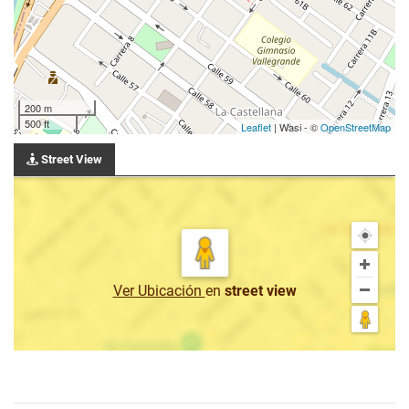
200 m
500 ft
Leaflet
| Wasi - ©
OpenStreetMap
Street View
Ver Ubicación
en
street view