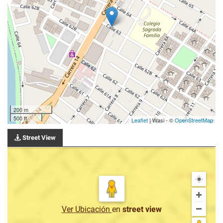
200 m
500 ft
Leaflet
| Wasi - ©
OpenStreetMap
Street View
Ver Ubicación
en
street view