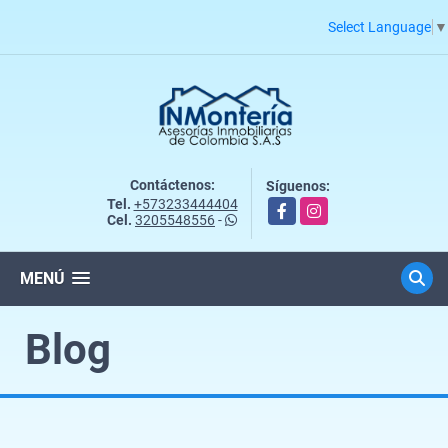
Select Language
▼
Contáctenos:
Síguenos:
Tel.
+573233444404
Facebook
Instagram
Cel.
3205548556
-
MENÚ
Blog