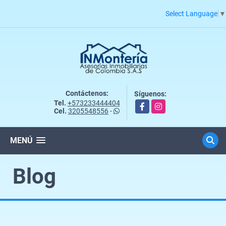
Select Language
▼
Contáctenos:
Síguenos:
Tel.
+573233444404
Facebook
Instagram
Cel.
3205548556
-
MENÚ
Blog