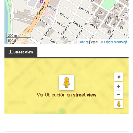
200 m
500 ft
Leaflet
| Wasi - ©
OpenStreetMap
Street View
Ver Ubicación
en
street view