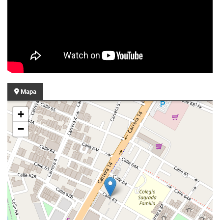
Mapa
+
−