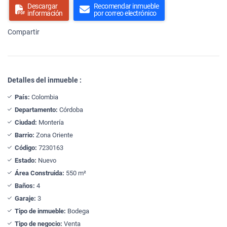
Descargar
Recomendar inmueble
información
por correo electrónico
Compartir
Detalles del inmueble :
País:
Colombia
Departamento:
Córdoba
Ciudad:
Montería
Barrio:
Zona Oriente
Código:
7230163
Estado:
Nuevo
Área Construida:
550 m²
Baños:
4
Garaje:
3
Tipo de inmueble:
Bodega
Tipo de negocio:
Venta