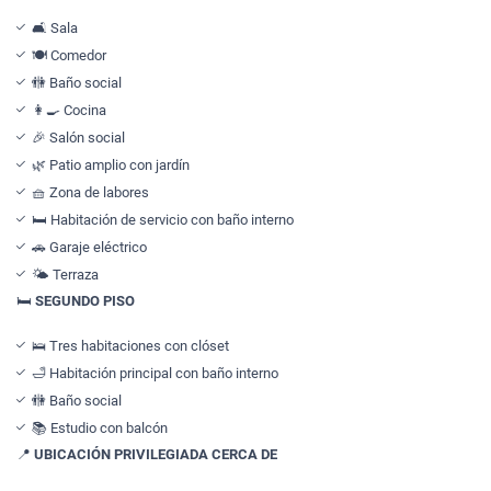
🛋️ Sala
🍽️ Comedor
🚻 Baño social
👩‍🍳 Cocina
🎉 Salón social
🌿 Patio amplio con jardín
🧺 Zona de labores
🛏️ Habitación de servicio con baño interno
🚗 Garaje eléctrico
🌤️ Terraza
🛏️
SEGUNDO PISO
🛌 Tres habitaciones con clóset
🛁 Habitación principal con baño interno
🚻 Baño social
📚 Estudio con balcón
📍
UBICACIÓN PRIVILEGIADA
CERCA DE