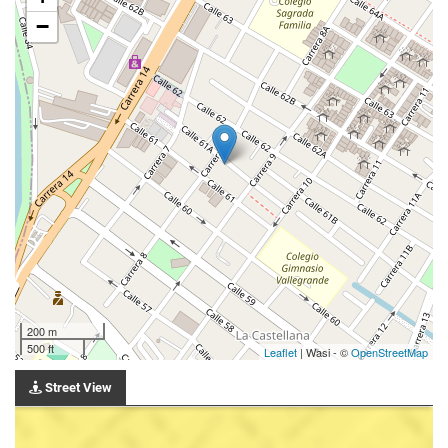
−
200 m
500 ft
Leaflet
| Wasi - ©
OpenStreetMap
Street View