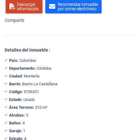
Descargar
Recomendar inmueble
información
por correo electrónico
Compartir
Detalles del inmueble :
País:
Colombia
Departamento:
Córdoba
Ciudad:
Montería
Barrio:
Barrio La Castellana
Código:
9706531
Estado:
Usado
Área Terreno:
310 m²
Alcobas:
3
Baños:
4
Garaje:
1
Estrato:
4