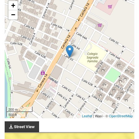
+
−
200 m
500 ft
Leaflet
| Wasi - ©
OpenStreetMap
Street View