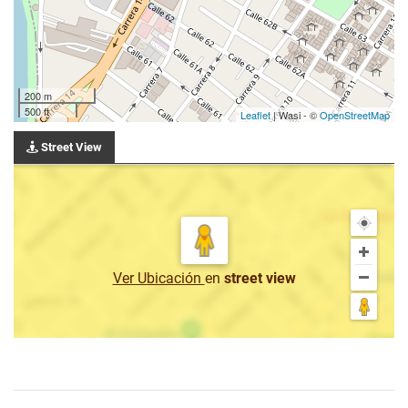
200 m
500 ft
Leaflet
| Wasi - ©
OpenStreetMap
Street View
Ver Ubicación
en
street view