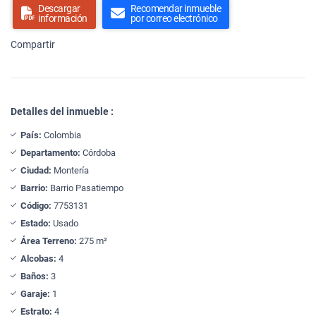
Descargar
Recomendar inmueble
información
por correo electrónico
Compartir
Detalles del inmueble :
País:
Colombia
Departamento:
Córdoba
Ciudad:
Montería
Barrio:
Barrio Pasatiempo
Código:
7753131
Estado:
Usado
Área Terreno:
275 m²
Alcobas:
4
Baños:
3
Garaje:
1
Estrato:
4