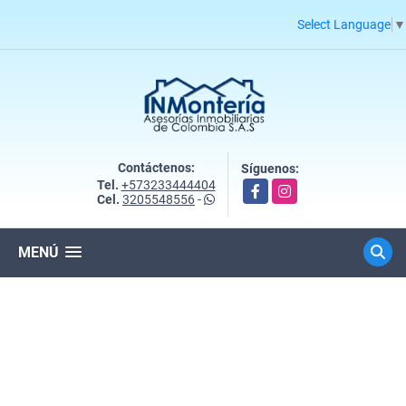
Select Language
▼
Contáctenos:
Síguenos:
Tel.
+573233444404
Facebook
Instagram
Cel.
3205548556
-
MENÚ