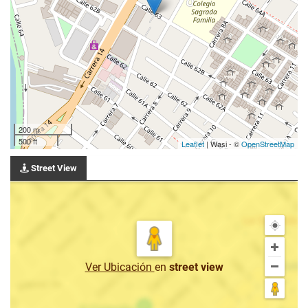
200 m
500 ft
Leaflet
| Wasi - ©
OpenStreetMap
Street View
Ver Ubicación
en
street view