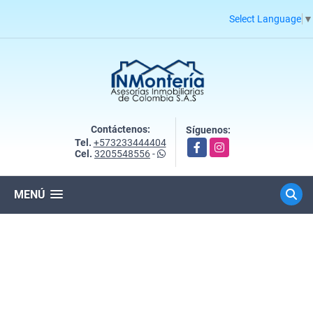
Select Language
▼
Contáctenos:
Síguenos:
Tel.
+573233444404
Facebook
Instagram
Cel.
3205548556
-
MENÚ