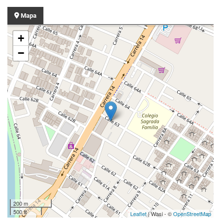
Mapa
+
−
200 m
500 ft
Leaflet
| Wasi - ©
OpenStreetMap