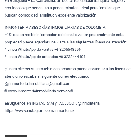
En
Vallejuelo – La Castellana
, un sector residencial tranquilo, seguro y
con todo lo que necesitas a pocos minutos. Ideal para familias que
buscan comodidad, amplitud y excelente valorización.
INMONTERIA ASESORÍAS INMOBILIARIAS DE COLOMBIA
✅ Si desea recibir información adicional o visitar personalmente esta
propiedad puede agendar una visita a las siguientes líneas de atención:
* Línea WhatsApp de ventas 📲 3205548556
* Línea WhatsApp de arriendos 📲 3233444404
✅ Para ofrecer su inmueble con nosotros puede contactar a las líneas de
atención o escribir al siguiente correo electrónico
📩 inmonteria.inmobiliaria@gmail.com
🌐 www.inmonteriainmobiliaria.com.co 🌐
🏰 Síguenos en INSTAGRAM y FACEBOOK @inmonteria
https://www.instagram.com/inmonteria/