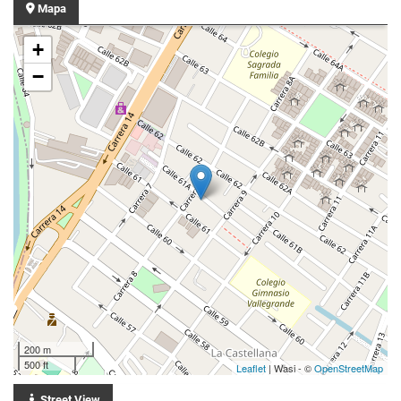
Mapa
+
−
200 m
500 ft
Leaflet
| Wasi - ©
OpenStreetMap
Street View