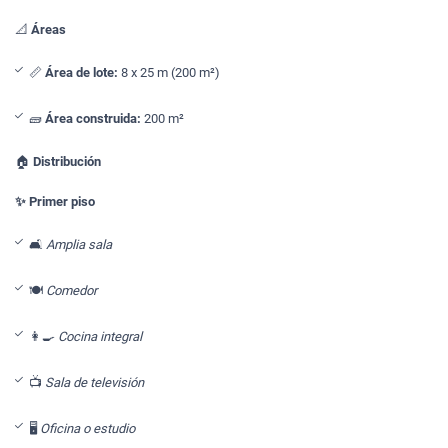
📐
Áreas
📏
Área de lote:
8 x 25 m (200 m²)
🧱
Área construida:
200 m²
🏠
Distribución
✨ Primer piso
🛋️
Amplia sala
🍽️
Comedor
👩‍🍳
Cocina integral
📺
Sala de televisión
🖥️
Oficina o estudio