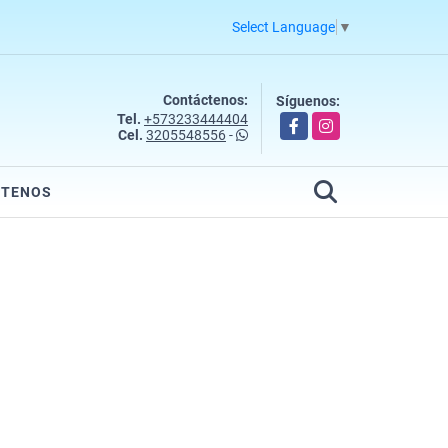
Select Language
▼
Contáctenos:
Síguenos:
Tel.
+573233444404
Facebook
Instagram
Cel.
3205548556
-
CTENOS