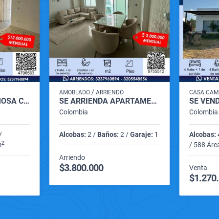
/
AMOBLADO
ARRIENDO
CASA CAM
SE ARRIENDA HERMOSA CASA PARA USO COMERCIAL EN ZONA CENTRO DE MONTERIA
SE ARRIENDA APARTAMENTO AMOBLADO EN BARRIO LA CASTELLANA DE MONTERIA
Colombia
Colombia
/
Alcobas:
2 /
Baños:
2 /
Garaje:
1
Alcobas:
2
m
/ 588 Áre
Arriendo
$3.800.000
Venta
$1.270