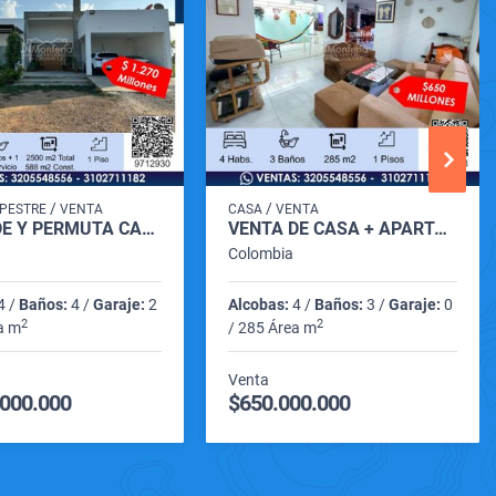
/
/
PESTRE
VENTA
CASA
VENTA
SE VENDE Y PERMUTA CASA CAMPESTRE EN LOS PERICOS DE MONTERIA
VENTA DE CASA + APARTAMENTO EN ZONA NORTE DE MONTERÍA
Colombia
4 /
Baños:
4 /
Garaje:
2
Alcobas:
4 /
Baños:
3 /
Garaje:
0
2
2
a m
/ 285 Área m
Venta
.000.000
$650.000.000