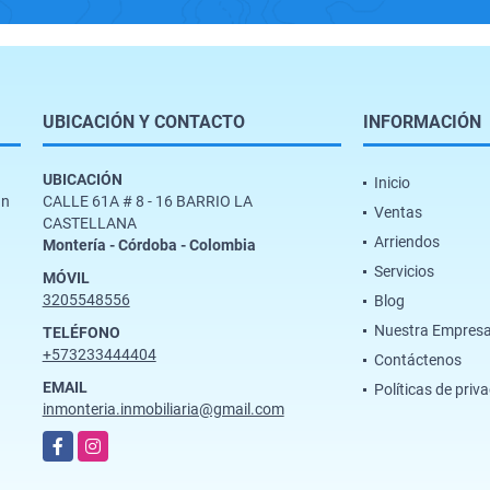
UBICACIÓN Y CONTACTO
INFORMACIÓN
UBICACIÓN
Inicio
un
CALLE 61A # 8 - 16 BARRIO LA
Ventas
CASTELLANA
Arriendos
Montería - Córdoba - Colombia
Servicios
MÓVIL
3205548556
Blog
Nuestra Empres
TELÉFONO
+573233444404
Contáctenos
EMAIL
Políticas de priv
inmonteria.inmobiliaria@gmail.com
Facebook
Instagram