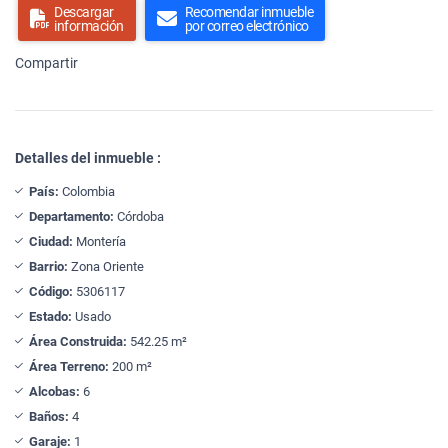
Descargar
Recomendar inmueble
información
por correo electrónico
Compartir
Detalles del inmueble :
País:
Colombia
Departamento:
Córdoba
Ciudad:
Montería
Barrio:
Zona Oriente
Código:
5306117
Estado:
Usado
Área Construida:
542.25 m²
Área Terreno:
200 m²
Alcobas:
6
Baños:
4
Garaje:
1