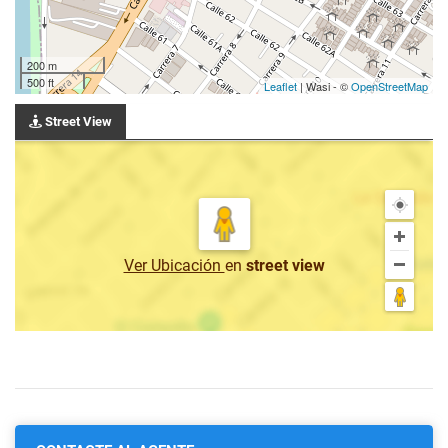
200 m
500 ft
Leaflet
| Wasi - ©
OpenStreetMap
Street View
Ver Ubicación
en
street view