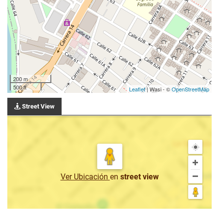
200 m
500 ft
Leaflet
| Wasi - ©
OpenStreetMap
Street View
Ver Ubicación
en
street view