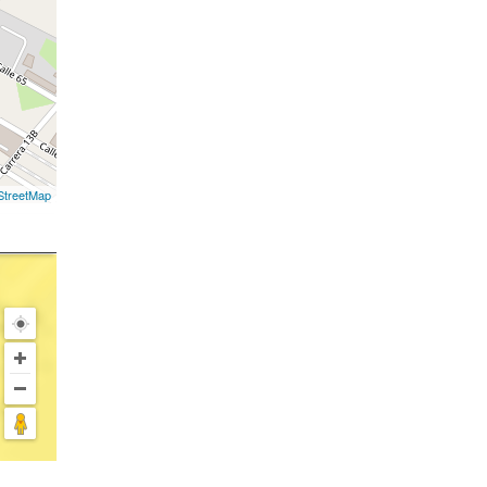
treetMap