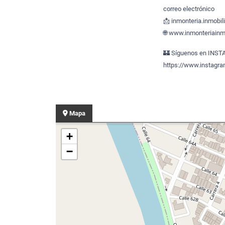
correo electrónico
📩 inmonteria.inmobi
🌐 www.inmonteriainmo
🏰 Síguenos en INS
https://www.instagr
Mapa
+
−