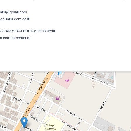
liaria@gmail.com
biliaria.com.co 🌐
TAGRAM y FACEBOOK @inmonteria
am.com/inmonteria/