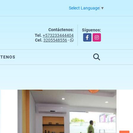
Select Language
▼
Contáctenos:
Síguenos:
Tel.
+573233444404
Facebook
Instagram
Cel.
3205548556
-
CTENOS