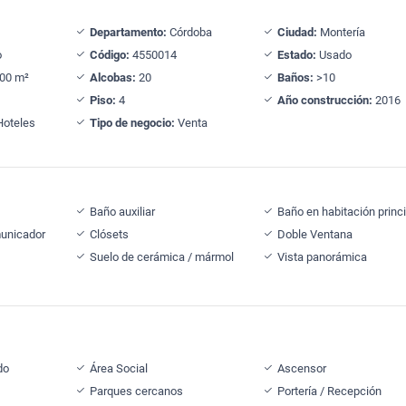
Departamento:
Córdoba
Ciudad:
Montería
o
Código:
4550014
Estado:
Usado
00 m²
Alcobas:
20
Baños:
>10
Piso:
4
Año construcción:
2016
oteles
Tipo de negocio:
Venta
Baño auxiliar
Baño en habitación princi
municador
Clósets
Doble Ventana
Suelo de cerámica / mármol
Vista panorámica
do
Área Social
Ascensor
Parques cercanos
Portería / Recepción