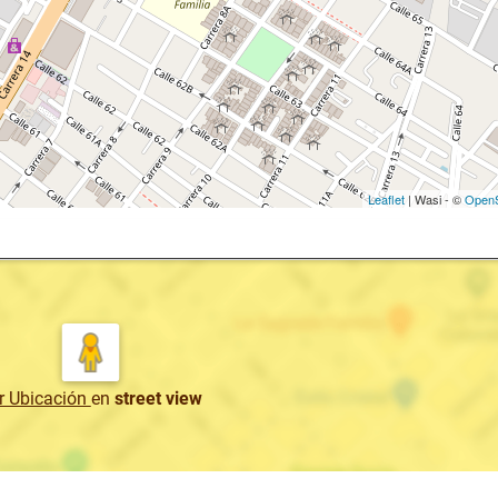
Leaflet
| Wasi - ©
OpenS
r Ubicación
en
street view