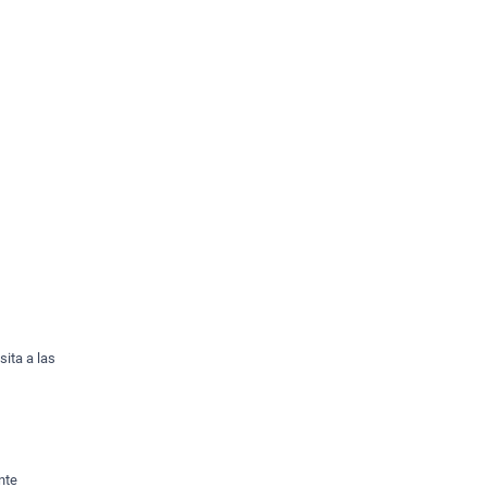
sita a las
nte