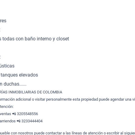
res
t
 todas con baño interno y closet
z
sticas
a tanques elevados
 duchas......
ÍAS INMOBILIARIAS DE COLOMBIA
formación adicional o visitar personalmente esta propiedad puede agendar una vi
atención:
 ventas 📲 3205548556
arriendos 📲 3233444404
ueble con nosotros puede contactar a las líneas de atención o escribir al siguie