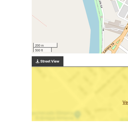
200 m
500 ft
Street View
Ve