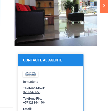
CONTACTE AL AGENTE
Inmonteria
Teléfono Móvil:
3205548556
Teléfono Fijo:
+573233444404
Email: