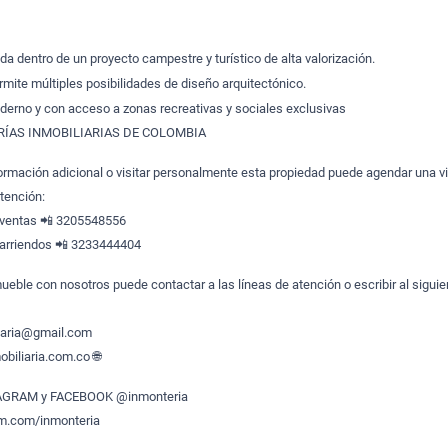
ada dentro de un proyecto campestre y turístico de alta valorización.
mite múltiples posibilidades de diseño arquitectónico.
derno y con acceso a zonas recreativas y sociales exclusivas
ÍAS INMOBILIARIAS DE COLOMBIA
formación adicional o visitar personalmente esta propiedad puede agendar una vi
atención:
 ventas 📲 3205548556
arriendos 📲 3233444404
ueble con nosotros puede contactar a las líneas de atención o escribir al siguie
liaria@gmail.com
biliaria.com.co 🌐
TAGRAM y FACEBOOK @inmonteria
am.com/inmonteria