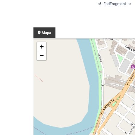
<!--EndFragment -->
Mapa
+
−