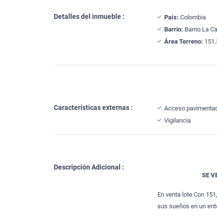
Detalles del inmueble :
País:
Colombia
Barrio:
Barrio La Ca
Área Terreno:
151.
Características externas :
Acceso pavimenta
Vigilancia
Descripción Adicional :
SE V
En venta lote Con 151,
sus sueños en un ento