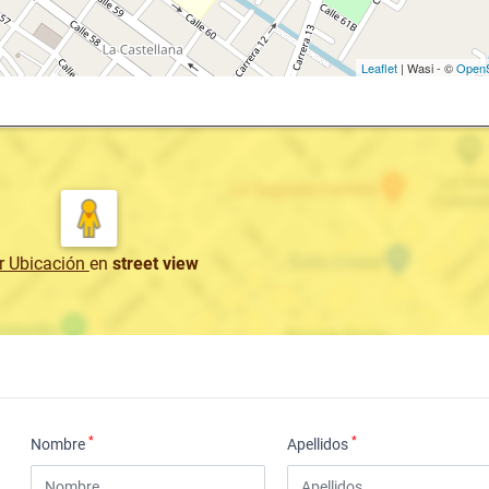
Leaflet
| Wasi - ©
OpenS
r Ubicación
en
street view
*
*
Nombre
Apellidos