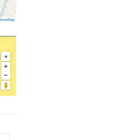
treetMap