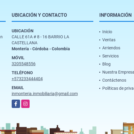
UBICACIÓN Y CONTACTO
INFORMACIÓN
UBICACIÓN
Inicio
un
CALLE 61A # 8 - 16 BARRIO LA
Ventas
CASTELLANA
Arriendos
Montería - Córdoba - Colombia
Servicios
MÓVIL
3205548556
Blog
Nuestra Empres
TELÉFONO
+573233444404
Contáctenos
EMAIL
Políticas de priv
inmonteria.inmobiliaria@gmail.com
Facebook
Instagram