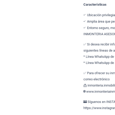
Características
Ubicación privilegi
Amplia área que per
Entorno seguro, mo
INMONTERIA ASESOR
✅ Si desea recibir in
siguientes líneas de 
* Línea WhatsApp de
* Línea WhatsApp de 
✅ Para ofrecer su inm
correo electrónico
📩 inmonteria.inmobi
🌐 www.inmonteriainmo
🏰 Síguenos en INS
https://www.instagr