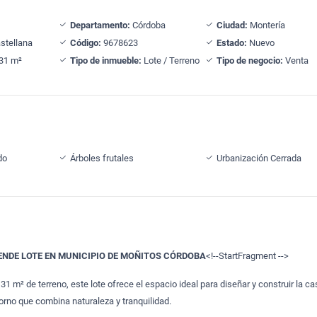
Departamento:
Córdoba
Ciudad:
Montería
stellana
Código:
9678623
Estado:
Nuevo
31 m²
Tipo de inmueble:
Lote / Terreno
Tipo de negocio:
Venta
do
Árboles frutales
Urbanización Cerrada
ENDE LOTE EN MUNICIPIO DE MOÑITOS CÓRDOBA
<!--StartFragment -->
31 m² de terreno, este lote ofrece el espacio ideal para diseñar y construir la c
rno que combina naturaleza y tranquilidad.