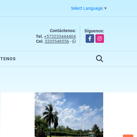
Select Language
▼
Contáctenos:
Síguenos:
Tel.
+573233444404
Facebook
Instagram
Cel.
3205548556
-
CTENOS