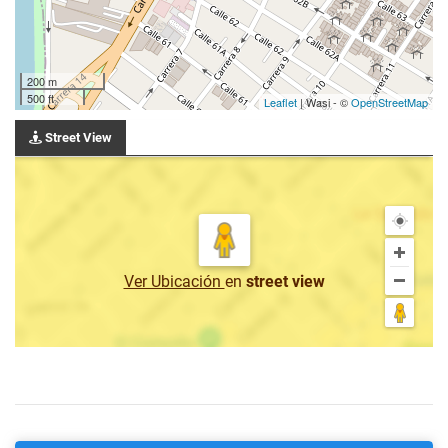
200 m
500 ft
Leaflet
| Wasi - ©
OpenStreetMap
Street View
Ver Ubicación
en
street view