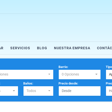
AR
SERVICIOS
BLOG
NUESTRA EMPRESA
CONTÁ
Barrio:
Tipo
iones
0 Opciones
A
:
Baños:
Precio desde:
Prec
s
Todos