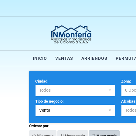
INICIO
VENTAS
ARRIENDOS
PERMUT
Ciudad:
Zona:
Todos
0 Opc
Tipo de negocio:
Alcobas
Venta
Todo
Ordenar por:
Más nuevo
Menor precio
Mayor precio