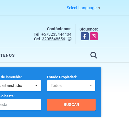
Select Language
▼
Contáctenos:
Síguenos:
Tel.
+573233444404
Facebook
Instagram
Cel.
3205548556
-
CTENOS
 de inmueble:
Estado Propiedad:
partaestudio
Todos
io hasta:
BUSCAR