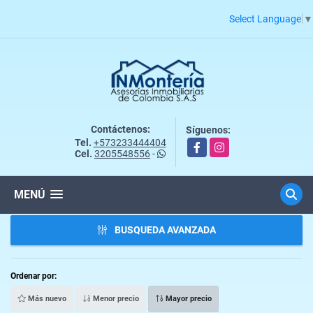
Select Language
▼
Contáctenos:
Síguenos:
Tel.
+573233444404
Facebook
Instagram
Cel.
3205548556
-
MENÚ
BUSQUEDA AVANZADA
Ordenar por:
Más nuevo
Menor precio
Mayor precio