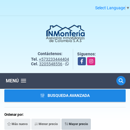
Select Language
▼
Contáctenos:
Síguenos:
Tel.
+573233444404
Facebook
Instagram
Cel.
3205548556
-
MENÚ
BUSQUEDA AVANZADA
Ordenar por:
Más nuevo
Menor precio
Mayor precio