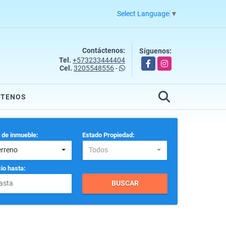
Select Language
▼
Contáctenos:
Síguenos:
Tel.
+573233444404
Facebook
Instagram
Cel.
3205548556
-
CTENOS
 de inmueble:
Estado Propiedad:
erreno
Todos
io hasta:
BUSCAR