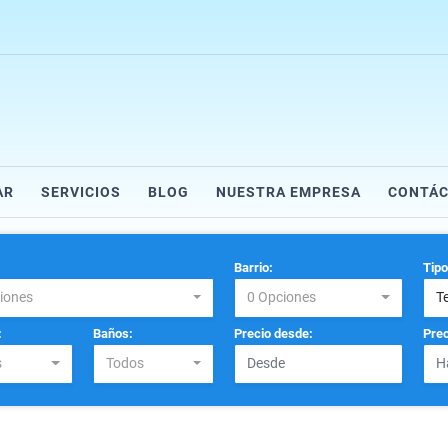
AR
SERVICIOS
BLOG
NUESTRA EMPRESA
CONTÁ
Barrio:
Tipo
iones
0 Opciones
T
:
Baños:
Precio desde:
Prec
s
Todos