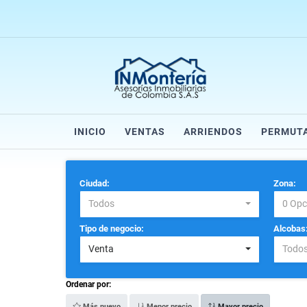
INICIO
VENTAS
ARRIENDOS
PERMUT
Ciudad:
Zona:
Todos
0 Opc
Tipo de negocio:
Alcobas
Venta
Todo
Ordenar por:
Más nuevo
Menor precio
Mayor precio