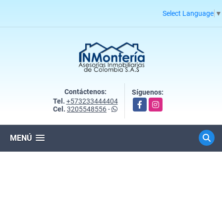
Select Language
▼
Contáctenos:
Síguenos:
Tel.
+573233444404
Facebook
Instagram
Cel.
3205548556
-
MENÚ