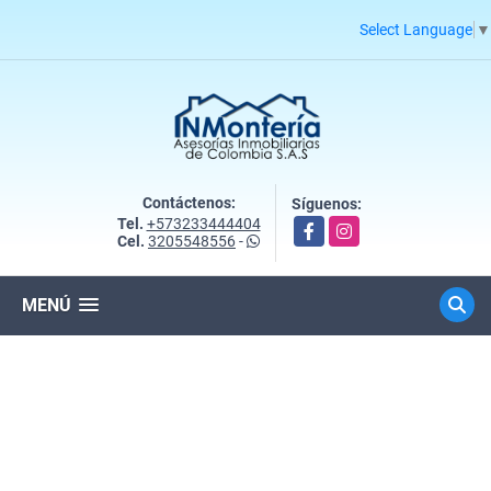
Select Language
▼
Contáctenos:
Síguenos:
Tel.
+573233444404
Facebook
Instagram
Cel.
3205548556
-
MENÚ